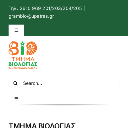
Μετάβαση
Τηλ: 2610 969 201/203/204/205 |
στο
Ανοίξτ
grambio@upatras.gr
περιεχόμενο
Toggle
Navigation
Ιστότοπος Τμήματος Βιολογίας
Επικοινωνία
Αναζήτηση
Ελληνικά
για:
Toggle
Navigation
Αρχική
ΤΜΗΜΑ ΒΙΟΛΟΓΙΑΣ