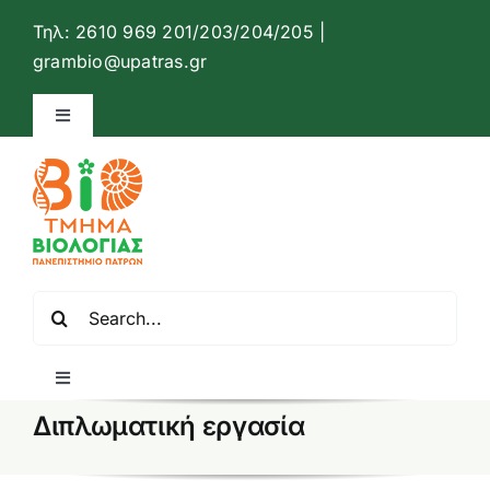
Μετάβαση
Τηλ: 2610 969 201/203/204/205 |
στο
Ανοίξτ
grambio@upatras.gr
περιεχόμενο
Toggle
Navigation
Ιστότοπος Τμήματος Βιολογίας
Επικοινωνία
Αναζήτηση
Ελληνικά
για:
Toggle
Navigation
Διπλωματική εργασία
Αρχική