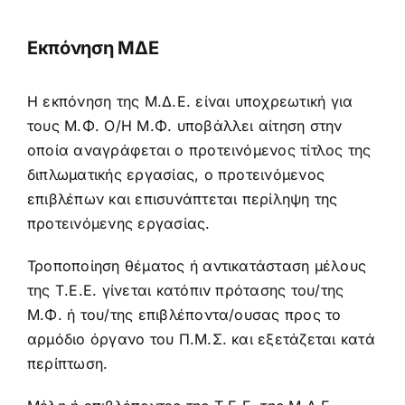
Προκήρυξη – αίτηση
Εκπόνηση ΜΔΕ
Κανονισμός
Η εκπόνηση της Μ.Δ.Ε. είναι υποχρεωτική για
τους Μ.Φ. Ο/Η Μ.Φ. υποβάλλει αίτηση στην
Πληροφορίες Μεταπτυχιακών Σπουδών
οποία αναγράφεται ο προτεινόμενος τίτλος της
διπλωματικής εργασίας, ο προτεινόμενος
Πολιτική Ποιότητας
επιβλέπων και επισυνάπτεται περίληψη της
προτεινόμενης εργασίας.
Ανακοινώσεις
Τροποποίηση θέματος ή αντικατάσταση μέλους
της Τ.Ε.Ε. γίνεται κατόπιν πρότασης του/της
Μ.Φ. ή του/της επιβλέποντα/ουσας προς το
αρμόδιο όργανο του Π.Μ.Σ. και εξετάζεται κατά
περίπτωση.