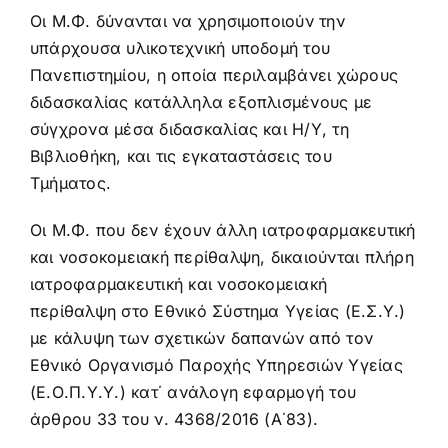
Προκήρυξη – αίτηση
Οι Μ.Φ. δύνανται να χρησιμοποιούν την
υπάρχουσα υλικοτεχνική υποδομή του
Πανεπιστημίου, η οποία περιλαμβάνει χώρους
Κανονισμός
διδασκαλίας κατάλληλα εξοπλισμένους με
σύγχρονα μέσα διδασκαλίας και Η/Υ, τη
Πληροφορίες Μεταπτυχιακών Σπουδών
Βιβλιοθήκη, και τις εγκαταστάσεις του
Τμήματος.
Πολιτική Ποιότητας
Οι Μ.Φ. που δεν έχουν άλλη ιατροφαρμακευτική
και νοσοκομειακή περίθαλψη, δικαιούνται πλήρη
Ανακοινώσεις
ιατροφαρμακευτική και νοσοκομειακή
περίθαλψη στο Εθνικό Σύστημα Υγείας (Ε.Σ.Υ.)
με κάλυψη των σχετικών δαπανών από τον
Εθνικό Οργανισμό Παροχής Υπηρεσιών Υγείας
(Ε.Ο.Π.Υ.Υ.) κατ΄ ανάλογη εφαρμογή του
άρθρου 33 του ν. 4368/2016 (Α΄83).