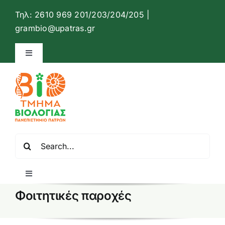
Μετάβαση
Τηλ: 2610 969 201/203/204/205 |
στο
Ανοίξτ
grambio@upatras.gr
περιεχόμενο
Toggle
Navigation
Ιστότοπος Τμήματος Βιολογίας
Επικοινωνία
Αναζήτηση
Ελληνικά
για:
Toggle
Navigation
Φοιτητικές παροχές
Αρχική