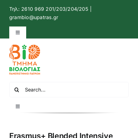
Μετάβαση
Τηλ: 2610 969 201/203/204/205 |
στο
Ανοίξτ
grambio@upatras.gr
περιεχόμενο
Toggle
Navigation
Ιστότοπος Τμήματος Βιολογίας
Επικοινωνία
Αναζήτηση
Ελληνικά
για:
Toggle
Navigation
Αρχική
Erasmus+ Blended Intensive