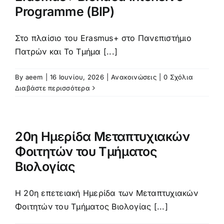
Προκήρυξη – αίτηση
Programme (BIP)
Στο πλαίσιο του Erasmus+ στο Πανεπιστήμιο
Κανονισμός
Πατρών και Το Τμήμα [...]
Πληροφορίες Μεταπτυχιακών Σπουδών
By
aeem
|
16 Ιουνίου, 2026
|
Ανακοινώσεις
|
0 Σχόλια
Διαβάστε περισσότερα
Πολιτική Ποιότητας
20η Ημερίδα Μεταπτυχιακών
Ανακοινώσεις
Φοιτητών του Τμήματος
Βιολογίας
Η 20η επετειακή Ημερίδα των Μεταπτυχιακών
Φοιτητών του Τμήματος Βιολογίας [...]