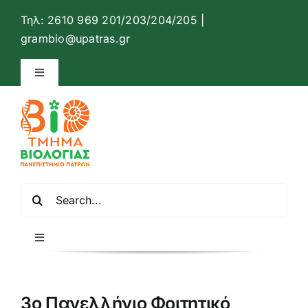
Μετάβαση
Τηλ: 2610 969 201/203/204/205 |
στο
Ανοίξτ
grambio@upatras.gr
περιεχόμενο
Toggle
Navigation
Ιστότοπος Τμήματος Βιολογίας
Επικοινωνία
Αναζήτηση
Ελληνικά
για:
Toggle
Navigation
Αρχική
3ο Πανελλήνιο Φοιτητικό