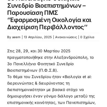
Προκήρυξη – αίτηση
Συνεδρίο Βιοεπιστημόνων –
Παρουσίαση ΠΜΣ
‘’Εφαρμοσμένη Οικολογία και
Κανονισμός
Διαχείριση Περιβάλλοντος’’
Πληροφορίες Μεταπτυχιακών Σπουδών
By
aeem
|
13 Απριλίου, 2025
|
Ανακοινώσεις
|
0 Σχόλια
Στις 28, 29, και 30 Μαρτίου 2025
Πολιτική Ποιότητας
πραγματοποιήθηκε στην Αλεξανδρούπολη, το
3ο Πανελλήνιο Φοιτητικό Συνεδρίο
Ανακοινώσεις
Βιοεπιστημόνων (Π.Φ.Σ.Β).
Το θέμα του Συνεδρίου ήταν «Βιολογία et al:
διερευνώντας & διευρύνοντας τη
διεπιστημονικότητα» με βασικό στόχο να
δημιουργήσει έναν γόνιμο διάλογο μεταξύ της
επιστημονικής κοινότητας, των Πανεπιστημίων,