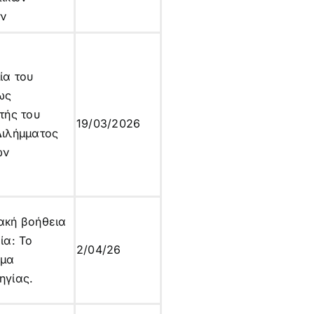
ν
ία του
ως
τής του
19/03/2026
Διλήμματος
ών
ακή βοήθεια
ία: Το
2/04/26
γμα
ηγίας.