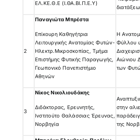
ΕΛ.ΚΕ.Θ.Ε (Ι.ΘΑ.ΒΙ.Π.Ε.Υ)
διατάξεω
Παναγιώτα Μπρέστα
Επίκουρη Καθηγήτρια
Η Ανατομ
Λειτουργικής Ανατομίας Φυτών-
Φύλλου 
2
Ηλεκτρ.Μικροσκοπίας, Τμήμα
Διαχειρισ
Επιστήμης Φυτικής Παραγωγής,
Αιώνιου 
Γεωπονικό Πανεπιστήμιο
των Φυτ
Αθηνών
Νίκος
Νικολιουδάκης
Αναπτυξι
Διδάκτορας, Ερευνητής,
στην αλιε
3
Ινστιτούτο Θαλάσσιας Έρευνας,
παράδει
Νορβηγία
της Νορβ