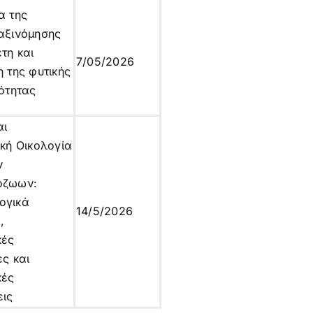
α της
αξινόμησης
τη και
7/05/2026
η της φυτικής
λότητας
αι
ική Οικολογία
ν
όζωων:
ογικά
14/5/2026
,
κές
ες και
κές
ις