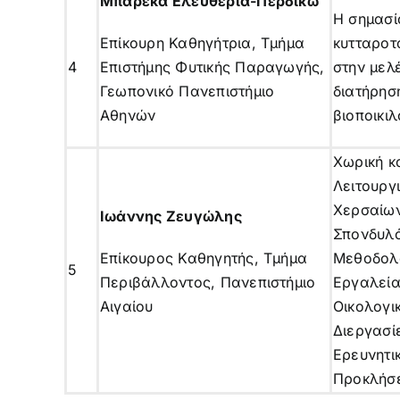
Μπαρέκα Ελευθερία-Περδίκω
Η σημασί
Επίκουρη Καθηγήτρια, Τμήμα
κυτταροτ
4
Επιστήμης Φυτικής Παραγωγής,
στην μελέ
Γεωπονικό Πανεπιστήμιο
διατήρησ
Αθηνών
βιοποικι
Χωρική κ
Λειτουργ
Χερσαίω
Ιωάννης Ζευγώλης
Σπονδυλ
Επίκουρος Καθηγητής, Τμήμα
Μεθοδολ
5
Περιβάλλοντος, Πανεπιστήμιο
Εργαλεία
Αιγαίου
Οικολογι
Διεργασί
Ερευνητι
Προκλήσε