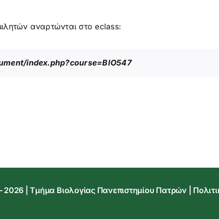
ιλητών αναρτώνται στο eclass:
ocument/index.php?course=BIO547
 – 2026 | Τμήμα Βιολογίας Πανεπιστημίου Πατρών |
Πολιτι