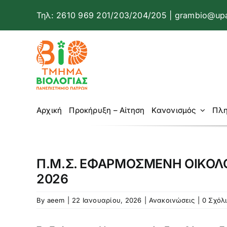
Μετάβαση
Τηλ: 2610 969 201/203/204/205 | grambio@upa
στο
περιεχόμενο
Αρχική
Προκήρυξη – Αίτηση
Κανονισμός
Πλη
Π.Μ.Σ. ΕΦΑΡΜΟΣΜΕΝΗ ΟΙΚΟΛΟΓ
2026
By
aeem
|
22 Ιανουαρίου, 2026
|
Ανακοινώσεις
|
0 Σχόλ