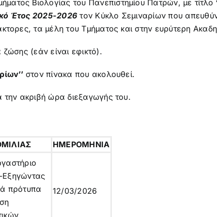
ματος Βιολογίας του Πανεπιστημίου Πατρών, με τίτλο
κό Έτος 2025-2026
τον Κύκλο Σεμιναρίων που απευθύν
άκτορες, τα μέλη του Τμήματος και στην ευρύτερη Ακαδη
 ζώσης (εάν είναι εφικτό).
ρίων’’
στον πίνακα που ακολουθεί.
α την ακριβή ώρα διεξαγωγής του.
ΟΜΙΛΙΑΣ
ΗΜΕΡΟΜΗΝΙΑ
ργαστήριο
-Εξηγώντας
κά πρότυπα
12/03/2026
ήση
τικών