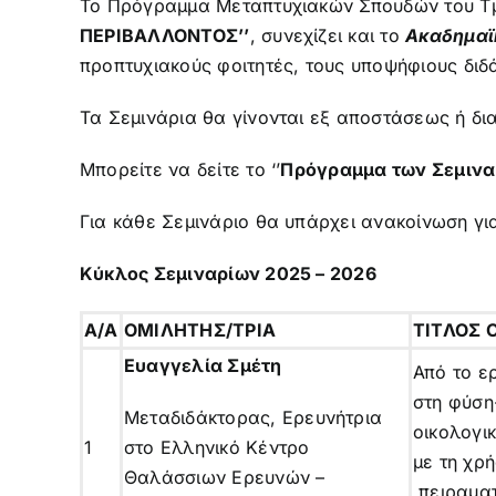
Το Πρόγραμμα Μεταπτυχιακών Σπουδών του Τμή
ΠΕΡΙΒΑΛΛΟΝΤΟΣ’’
, συνεχίζει και το
Ακαδημαϊ
προπτυχιακούς φοιτητές, τους υποψήφιους διδ
Τα Σεμινάρια θα γίνονται εξ αποστάσεως ή δια
Μπορείτε να δείτε το ‘’
Πρόγραμμα των Σεμινα
Για κάθε Σεμινάριο θα υπάρχει ανακοίνωση γι
Κύκλος Σεμιναρίων 202
5
– 202
6
A/A
ΟΜΙΛΗΤΗΣ/ΤΡΙΑ
ΤΙΤΛΟΣ 
Ευαγγελία
Σμέτη
Από το ε
στη φύση
Μεταδιδάκτορας, Ερευνήτρια
οικολογι
1
στο Ελληνικό Κέντρο
με τη χρ
Θαλάσσιων Ερευνών –
πειραμα