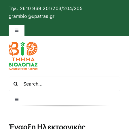
Μετάβαση
Τηλ: 2610 969 201/203/204/205 |
στο
Ανοίξτ
grambio@upatras.gr
περιεχόμενο
Toggle
Navigation
Ιστότοπος Τμήματος Βιολογίας
Επικοινωνία
Αναζήτηση
Ελληνικά
για:
Toggle
Navigation
Αρχική
Έναρξη Ηλεκτρονικής