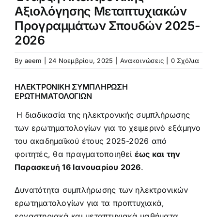
Προκήρυξη – αίτηση
Αξιολόγησης Μεταπτυχιακών
Προγραμμάτων Σπουδών 2025-
2026
Κανονισμός
By
aeem
|
24 Νοεμβρίου, 2025
|
Ανακοινώσεις
|
0 Σχόλια
Πληροφορίες Μεταπτυχιακών Σπουδών
ΗΛΕΚΤΡΟΝΙΚΗ ΣΥΜΠΛΗΡΩΣΗ
ΕΡΩΤΗΜΑΤΟΛΟΓΙΩΝ
Πολιτική Ποιότητας
Η διαδικασία της ηλεκτρονικής συμπλήρωσης
των ερωτηματολογίων για το χειμερινό εξάμηνο
Ανακοινώσεις
του ακαδημαϊκού έτους 2025-2026 από
φοιτητές, θα πραγματοποιηθεί
έως και την
Παρασκευή 16 Ιανουαρίου 2026
.
Δυνατότητα συμπλήρωσης των ηλεκτρονικών
ερωτηματολογίων για τα προπτυχιακά,
εργαστηριακά και μεταπτυχιακά μαθήματα,