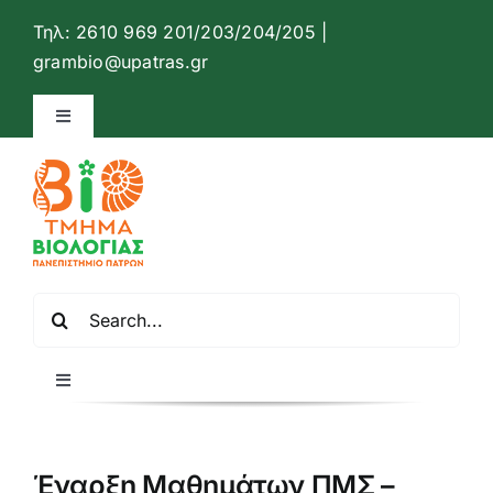
Μετάβαση
Τηλ: 2610 969 201/203/204/205 |
στο
Ανοίξτ
grambio@upatras.gr
περιεχόμενο
Toggle
Navigation
Ιστότοπος Τμήματος Βιολογίας
Επικοινωνία
Αναζήτηση
Ελληνικά
για:
Toggle
Navigation
Αρχική
Έναρξη Μαθημάτων ΠΜΣ –