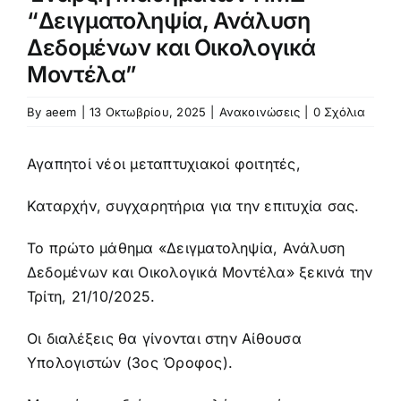
Προκήρυξη – αίτηση
“Δειγματοληψία, Ανάλυση
Δεδομένων και Οικολογικά
Μοντέλα”
Κανονισμός
By
aeem
|
13 Οκτωβρίου, 2025
|
Ανακοινώσεις
|
0 Σχόλια
Πληροφορίες Μεταπτυχιακών Σπουδών
Αγαπητοί νέοι μεταπτυχιακοί φοιτητές,
Πολιτική Ποιότητας
Καταρχήν, συγχαρητήρια για την επιτυχία σας.
Το πρώτο μάθημα «Δειγματοληψία, Ανάλυση
Ανακοινώσεις
Δεδομένων και Οικολογικά Μοντέλα» ξεκινά την
Τρίτη, 21/10/2025.
Οι διαλέξεις θα γίνονται στην Αίθουσα
Υπολογιστών (3ος Όροφος).