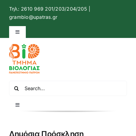
Μετάβαση
Τηλ: 2610 969 201/203/204/205 |
στο
Ανοίξτ
grambio@upatras.gr
περιεχόμενο
Toggle
Navigation
Ιστότοπος Τμήματος Βιολογίας
Επικοινωνία
Αναζήτηση
Ελληνικά
για:
Toggle
Navigation
Αρχική
Δημόσια Πρόσκληση