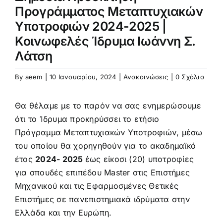
Προκήρυξη – αίτηση
Προγράμματος Μεταπτυχιακών
Υποτροφιών 2024-2025 |
Κοινωφελές Ίδρυμα Ιωάννη Σ.
Κανονισμός
Λάτση
Πληροφορίες Μεταπτυχιακών Σπουδών
By
aeem
|
10 Ιανουαρίου, 2024
|
Ανακοινώσεις
|
0 Σχόλια
Θα θέλαμε με το παρόν να σας ενημερώσουμε
Πολιτική Ποιότητας
ότι το Ίδρυμα προκηρύσσει το ετήσιο
Πρόγραμμα Μεταπτυχιακών Υποτροφιών, μέσω
Ανακοινώσεις
του οποίου θα χορηγηθούν για το ακαδημαϊκό
έτος
2024- 2025
έως είκοσι (20) υποτροφίες
για σπουδές επιπέδου Master στις Επιστήμες
Μηχανικού και τις Εφαρμοσμένες Θετικές
Επιστήμες σε πανεπιστημιακά ιδρύματα στην
Ελλάδα και την Ευρώπη.