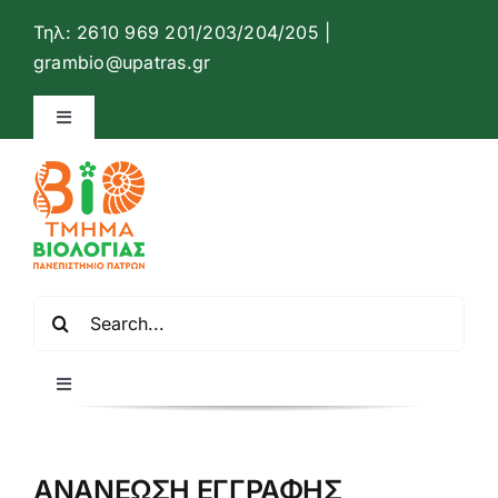
Μετάβαση
Τηλ: 2610 969 201/203/204/205 |
στο
Ανοίξτ
grambio@upatras.gr
περιεχόμενο
Toggle
Navigation
Ιστότοπος Τμήματος Βιολογίας
Επικοινωνία
Αναζήτηση
Ελληνικά
για:
Toggle
Navigation
Αρχική
ΑΝΑΝΕΩΣΗ ΕΓΓΡΑΦΗΣ