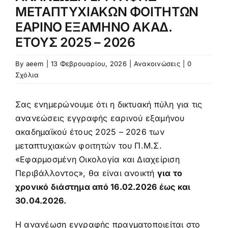
Προκήρυξη – αίτηση
ΜΕΤΑΠΤΥΧΙΑΚΩΝ ΦΟΙΤΗΤΩΝ
ΕΑΡΙΝΟ ΕΞΑΜΗΝΟ ΑΚΑΔ.
ΕΤΟΥΣ 2025 – 2026
Κανονισμός
By
aeem
|
13 Φεβρουαρίου, 2026
|
Ανακοινώσεις
|
0
Πληροφορίες Μεταπτυχιακών Σπουδών
Σχόλια
Σας ενημερώνουμε ότι η δικτυακή πύλη για τις
Πολιτική Ποιότητας
ανανεώσεις εγγραφής εαρινού εξαμήνου
ακαδημαϊκού έτους 2025 – 2026 των
Ανακοινώσεις
μεταπτυχιακών φοιτητών του Π.Μ.Σ.
«Εφαρμοσμένη Οικολογία και Διαχείριση
Περιβάλλοντος», θα είναι ανοικτή
για το
χρονικό διάστημα από 16.02.2026 έως και
30.04.2026.
Η ανανέωση εγγραφής πραγματοποιείται στο